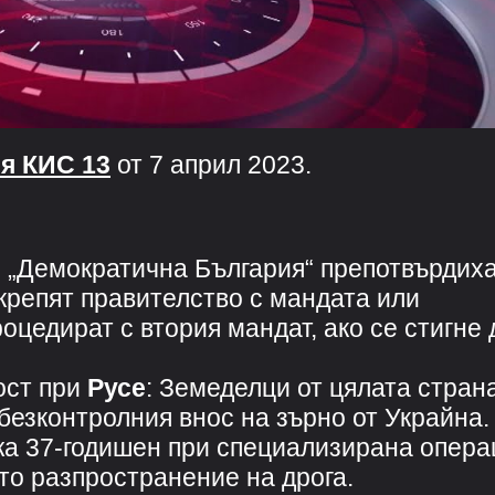
я КИС 13
от 7 април 2023.
 „Демократична България“ препотвърдих
дкрепят правителство с мандата или
оцедират с втория мандат, ако се стигне 
ост при
Русе
: Земеделци от цялата стран
безконтролния внос на зърно от Украйна.
жа 37-годишен при специализирана опера
то разпространение на дрога.