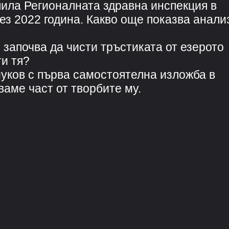
ила Регионалната здравна инспекция в
з 2022 година. Какво още показва анали
апочва да чисти тръстиката от езерото
ти тя?
уков с първа самостоятелна изложба в
ваме част от творбите му.