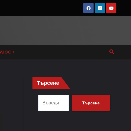
ЛЮС +
Търсене
Търсене