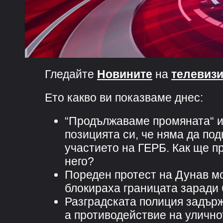
Гледайте
Новините
на
телевизи
Ето какво ви показваме днес:
“Продължаваме промяната“ и
позицията си, че няма да по
участието на ГЕРБ. Как ще пр
него?
Пореден протест на Дунав м
блокираха границата заради 
Разградската полиция задър
а противодействие на улично