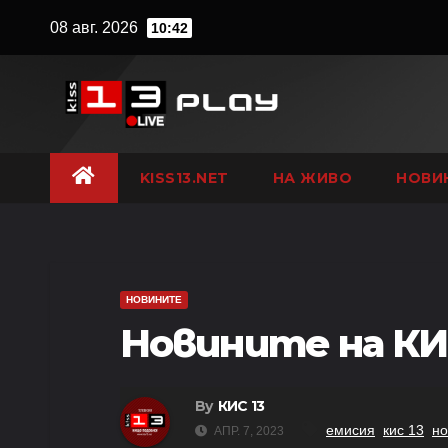
Skip
08 авг. 2026
10:42
to
content
KISS13.NET
НА ЖИВО
НОВИ
НОВИНИТЕ
Новините на КИС
By
КИС 13
,
,
емисия
кис 13
но
АПР. 7, 2023