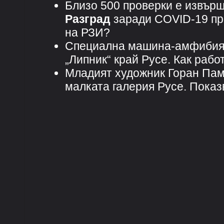
Близо 500 проверки е извърш
Разград
заради COVID-19 пре
на РЗИ?
Специална машина-амфибия з
„Липник“ край Русе. Как рабо
Младият художник Горан Пам
малката галерия Русе. Показ