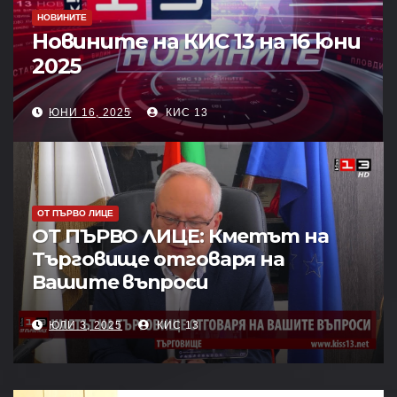
ПЛЮС +
ПЛЮС + : Вицепремиерът
16 юни
Атанас Зафиров бе на
посещение в Разград
ЮНИ 15, 2025
КИС 13
ОТ ПЪРВО ЛИЦЕ
ОТ ПЪРВО ЛИЦЕ: Кметът на
Търговище отговаря на
Вашите въпроси
ЮЛИ 3, 2025
КИС 13