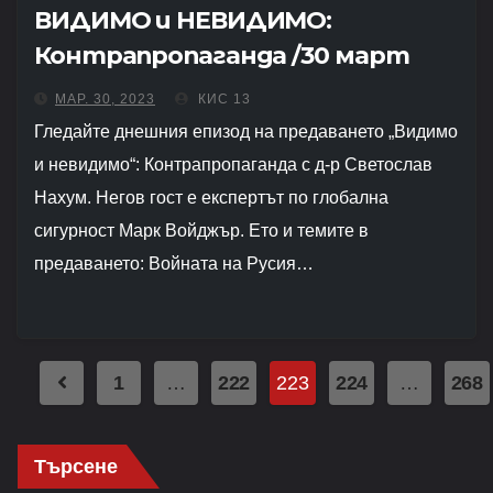
ВИДИМО и НЕВИДИМО:
Контрапропаганда /30 март
2023/
МАР. 30, 2023
КИС 13
Гледайте днешния епизод на предаването „Видимо
и невидимо“: Контрапропаганда с д-р Светослав
Нахум. Негов гост е експертът по глобална
сигурност Марк Войджър. Ето и темите в
предаването: Войната на Русия…
Навигация
1
…
222
223
224
…
268
Търсене